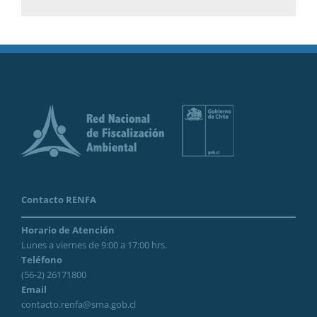
Contacto RENFA
Horario de Atención
Lunes a viernes de 9:00 a 17:00 hrs.
Teléfono
(56-2) 26171800
Email
contacto.renfa@sma.gob.cl