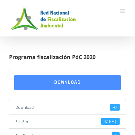
Skip
to
content
Programa fiscalización PdC 2020
DOWNLOAD
Download
43
File Size
1.19 MB