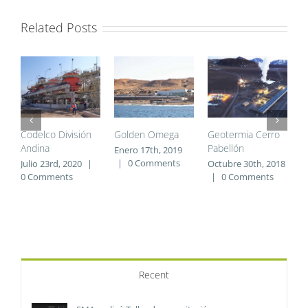
Related Posts
Codelco División
Golden Omega
Geotermia Cerro
C
Andina
Pabellón
C
Enero 17th, 2019
M
|
0 Comments
Julio 23rd, 2020
|
Octubre 30th, 2018
0 Comments
|
0 Comments
N
2
C
Recent